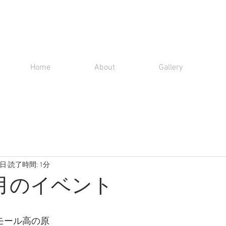
Home
About
Gallery
1日
読了時間: 1分
1月のイベント
モール高の原